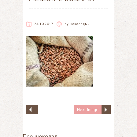
24.10.2017
by
шоколадыч
Next Image
Про шоколад