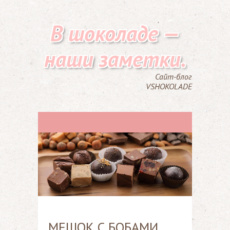
В шоколаде —
наши заметки.
Сайт-блог
VSHOKOLADE
МЕШОК С БОБАМИ